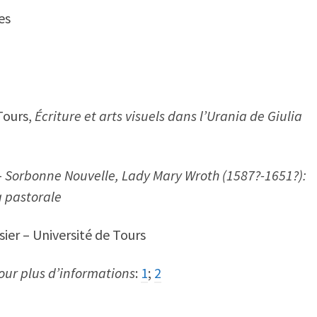
es
Tours,
Écriture et arts visuels dans l’Urania de Giulia
–
Sorbonne Nouvelle, Lady Mary Wroth (1587?-1651?):
a pastorale
ier – Université de Tours
our plus d’informations
:
1
;
2